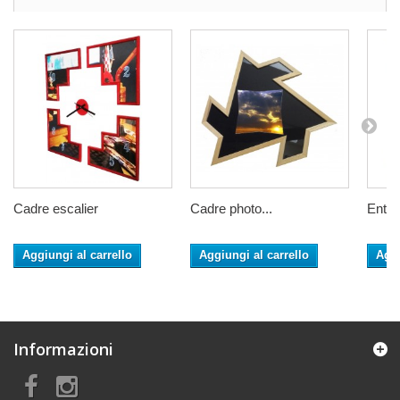
Cadre escalier
Cadre photo...
Entre
Aggiungi al carrello
Aggiungi al carrello
Aggi
Informazioni